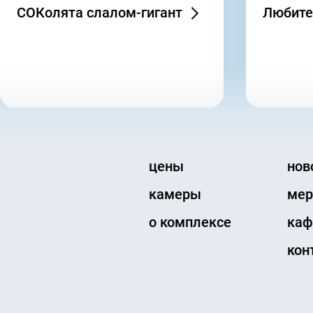
СОКолята слалом-гигант
Любите
цены
нов
камеры
мер
о комплексе
каф
кон